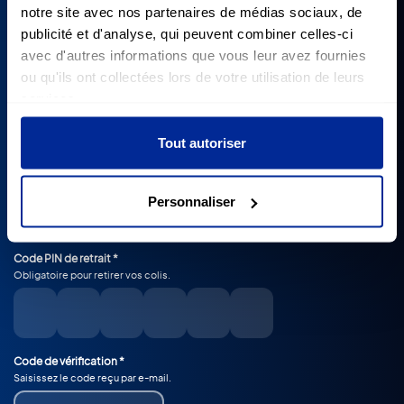
Téléphone *
notre site avec nos partenaires de médias sociaux, de
publicité et d'analyse, qui peuvent combiner celles-ci
+262
Réunion
avec d'autres informations que vous leur avez fournies
+262
ou qu'ils ont collectées lors de votre utilisation de leurs
Mot de passe *
services.
Tout autoriser
Confirmer le mot de passe *
Personnaliser
Code PIN de retrait *
Obligatoire pour retirer vos colis.
Code de vérification *
Saisissez le code reçu par e-mail.